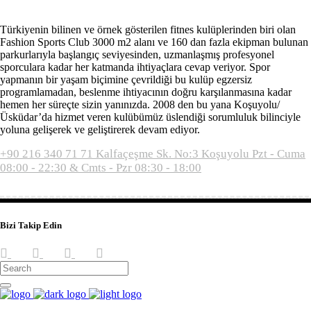
Türkiyenin bilinen ve örnek gösterilen fitnes kulüplerinden biri olan
Fashion Sports Club 3000 m2 alanı ve 160 dan fazla ekipman bulunan
parkurlarıyla başlangıç seviyesinden, uzmanlaşmış profesyonel
sporculara kadar her katmanda ihtiyaçlara cevap veriyor. Spor
yapmanın bir yaşam biçimine çevrildiği bu kulüp egzersiz
programlamadan, beslenme ihtiyacının doğru karşılanmasına kadar
hemen her süreçte sizin yanınızda. 2008 den bu yana Koşuyolu/
Üsküdar’da hizmet veren kulübümüz üslendiği sorumluluk bilinciyle
yoluna gelişerek ve geliştirerek devam ediyor.
+90 216 340 71 71
Kalfaçeşme Sk. No:3 Koşuyolu
Pzt - Cuma
08:00 - 22:30 & Cmts - Pzr 08:30 - 18:00
Bizi Takip Edin