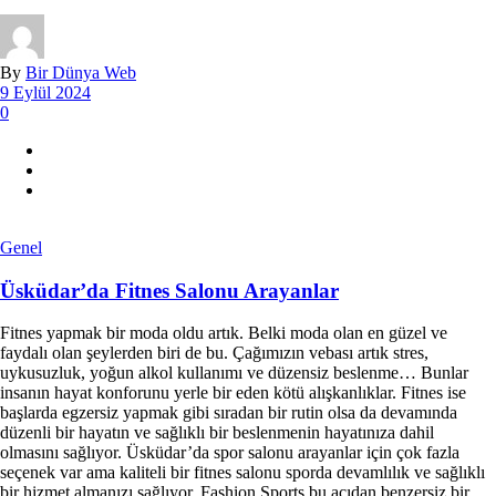
By
Bir Dünya Web
9 Eylül 2024
0
Genel
Üsküdar’da Fitnes Salonu Arayanlar
Fitnes yapmak bir moda oldu artık. Belki moda olan en güzel ve
faydalı olan şeylerden biri de bu. Çağımızın vebası artık stres,
uykusuzluk, yoğun alkol kullanımı ve düzensiz beslenme… Bunlar
insanın hayat konforunu yerle bir eden kötü alışkanlıklar. Fitnes ise
başlarda egzersiz yapmak gibi sıradan bir rutin olsa da devamında
düzenli bir hayatın ve sağlıklı bir beslenmenin hayatınıza dahil
olmasını sağlıyor. Üsküdar’da spor salonu arayanlar için çok fazla
seçenek var ama kaliteli bir fitnes salonu sporda devamlılık ve sağlıklı
bir hizmet almanızı sağlıyor. Fashion Sports bu açıdan benzersiz bir