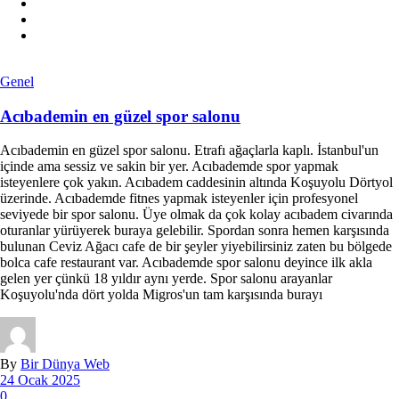
Genel
Acıbademin en güzel spor salonu
Acıbademin en güzel spor salonu. Etrafı ağaçlarla kaplı. İstanbul'un
içinde ama sessiz ve sakin bir yer. Acıbademde spor yapmak
isteyenlere çok yakın. Acıbadem caddesinin altında Koşuyolu Dörtyol
üzerinde. Acıbademde fitnes yapmak isteyenler için profesyonel
seviyede bir spor salonu. Üye olmak da çok kolay acıbadem civarında
oturanlar yürüyerek buraya gelebilir. Spordan sonra hemen karşısında
bulunan Ceviz Ağacı cafe de bir şeyler yiyebilirsiniz zaten bu bölgede
bolca cafe restaurant var. Acıbademde spor salonu deyince ilk akla
gelen yer çünkü 18 yıldır aynı yerde. Spor salonu arayanlar
Koşuyolu'nda dört yolda Migros'un tam karşısında burayı
By
Bir Dünya Web
24 Ocak 2025
0