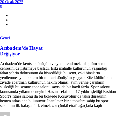
20 Ocak 2025
0
Genel
Acıbadem’de Hayat
Değişiyor
Acıbadem’de kentsel dönüşüm ve yeni trend mekanlar, tüm semtin
çehresini değiştirmeye başladı. Eski mahalle kültürünün yaşandığı
fakat şehrin dokusunun da hissedildiği bu semt, eski binaların
yenilenmesiyle modern bir mimari dönüşüm yaşıyor. Site kültüründen
ziyade apartman kültürünün hakim olması, avm yerine çarşıların
süslediği bu semtte spor salonu sayısı da bir hayli fazla. Spor salonu
konusunda yılların deneyimi Hasan Telatar’ın 17 yıldır işlettiği Fashion
Sport’s fitnes salonu da bu bölgede Koşuyolun’da taksi durağının
hemen arkasında bulunuyor. İnanılmaz bir atmosfere sahip bu spor
salonunu ilk bakışta fark etmek zor çünkü etrafı ağaçlarla kaplı