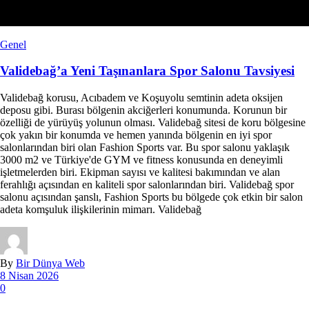
Genel
Validebağ’a Yeni Taşınanlara Spor Salonu Tavsiyesi
Validebağ korusu, Acıbadem ve Koşuyolu semtinin adeta oksijen
deposu gibi. Burası bölgenin akciğerleri konumunda. Korunun bir
özelliği de yürüyüş yolunun olması. Validebağ sitesi de koru bölgesine
çok yakın bir konumda ve hemen yanında bölgenin en iyi spor
salonlarından biri olan Fashion Sports var. Bu spor salonu yaklaşık
3000 m2 ve Türkiye'de GYM ve fitness konusunda en deneyimli
işletmelerden biri. Ekipman sayısı ve kalitesi bakımından ve alan
ferahlığı açısından en kaliteli spor salonlarından biri. Validebağ spor
salonu açısından şanslı, Fashion Sports bu bölgede çok etkin bir salon
adeta komşuluk ilişkilerinin mimarı. Validebağ
By
Bir Dünya Web
8 Nisan 2026
0