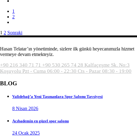
1
2
Yazı
1
2
Sonraki
sayfalaması
Hasan Telatar’ın yönetiminde, sizlere ilk günkü heyecanımızla hizmet
vermeye devam etmekteyiz.
+90 216 340 71 71
+90 530 265 74 28
Kalfaçeşme Sk. No:3
Koşuyolu
Pzt - Cuma 06:00 - 22:30
Cts - Pazar 08:30 - 19:00
BLOG
Validebağ’a Yeni Taşınanlara Spor Salonu Tavsiyesi
8 Nisan 2026
Acıbademin en güzel spor salonu
24 Ocak 2025