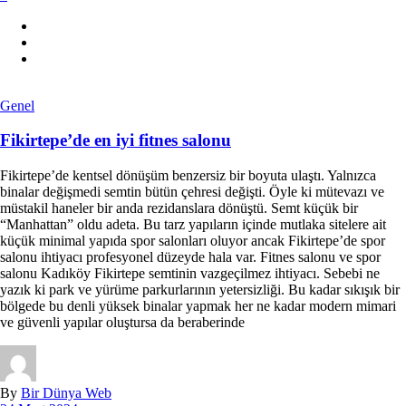
Genel
Fikirtepe’de en iyi fitnes salonu
Fikirtepe’de kentsel dönüşüm benzersiz bir boyuta ulaştı. Yalnızca
binalar değişmedi semtin bütün çehresi değişti. Öyle ki mütevazı ve
müstakil haneler bir anda rezidanslara dönüştü. Semt küçük bir
“Manhattan” oldu adeta. Bu tarz yapıların içinde mutlaka sitelere ait
küçük minimal yapıda spor salonları oluyor ancak Fikirtepe’de spor
salonu ihtiyacı profesyonel düzeyde hala var. Fitnes salonu ve spor
salonu Kadıköy Fikirtepe semtinin vazgeçilmez ihtiyacı. Sebebi ne
yazık ki park ve yürüme parkurlarının yetersizliği. Bu kadar sıkışık bir
bölgede bu denli yüksek binalar yapmak her ne kadar modern mimari
ve güvenli yapılar oluştursa da beraberinde
By
Bir Dünya Web