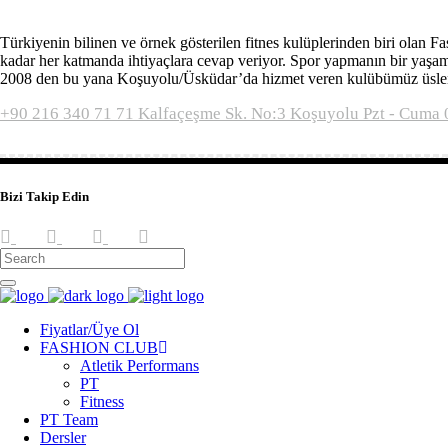
Türkiyenin bilinen ve örnek gösterilen fitnes kulüplerinden biri olan
kadar her katmanda ihtiyaçlara cevap veriyor. Spor yapmanın bir yaşam
2008 den bu yana Koşuyolu/Üsküdar’da hizmet veren kulübümüz üslendiğ
+90 216 340 71 71
Kalfaçeşme Sk. No:3 Koşuyolu
Pzt - Cuma 
Bizi Takip Edin
Fiyatlar/Üye Ol
FASHION CLUB
Atletik Performans
PT
Fitness
PT Team
Dersler