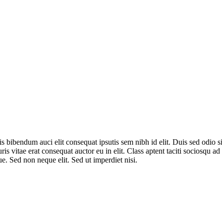
is bibendum auci elit consequat ipsutis sem nibh id elit. Duis sed odio
is vitae erat consequat auctor eu in elit. Class aptent taciti sociosqu a
e. Sed non neque elit. Sed ut imperdiet nisi.