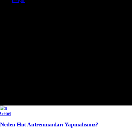
İletişim
Genel
Neden Hııt Antrenmanları Yapmalısınız?