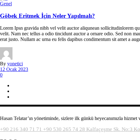
Genel
Göbek Eritmek İçin Neler Yapılmalı?
Lorem Ipsn gravida nibh vel velit auctor aliqunean sollicitudinlorem qu
velit. Nam nec tellus a odio tincidunt auctor a ornare odio. Sed non maur
erat justo. Nullam ac urna eu felis dapibus condimentum sit amet a augu
By
yonetici
12 Ocak 2023
0
Hasan Telatar’ın yönetiminde, sizlere ilk günkü heyecanımızla hizmet
+90 216 340 71 71
+90 530 265 74 28
Kalfaçeşme Sk. No:3 K