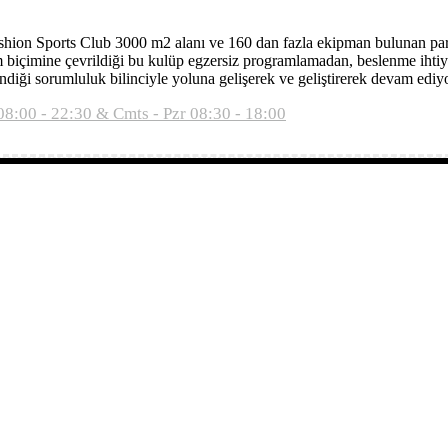
 Fashion Sports Club 3000 m2 alanı ve 160 dan fazla ekipman bulunan pa
 biçimine çevrildiği bu kulüp egzersiz programlamadan, beslenme ihtiy
i sorumluluk bilinciyle yoluna gelişerek ve geliştirerek devam ediyo
08:00 - 22:30 & Cmts - Pzr 08:30 - 18:00