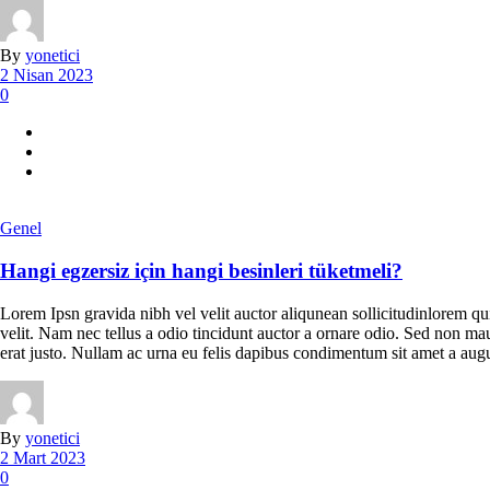
By
yonetici
2 Nisan 2023
0
Genel
Hangi egzersiz için hangi besinleri tüketmeli?
Lorem Ipsn gravida nibh vel velit auctor aliqunean sollicitudinlorem qu
velit. Nam nec tellus a odio tincidunt auctor a ornare odio. Sed non maur
erat justo. Nullam ac urna eu felis dapibus condimentum sit amet a augu
By
yonetici
2 Mart 2023
0