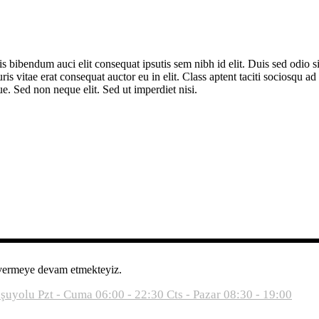
is bibendum auci elit consequat ipsutis sem nibh id elit. Duis sed odio
is vitae erat consequat auctor eu in elit. Class aptent taciti sociosqu a
e. Sed non neque elit. Sed ut imperdiet nisi.
 vermeye devam etmekteyiz.
oşuyolu
Pzt - Cuma 06:00 - 22:30
Cts - Pazar 08:30 - 19:00