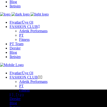
Blog
İletişim
Fiyatlar/Üye Ol
FASHION CLUB
Atletik Performans
PT
Fitness
PT Team
Dersler
Blog
İletişim
Fiyatlar/Üye Ol
FASHION CLUB
Atletik Performans
PT
Fitness
Author: yonetici
PT Team
Dersler
Blog