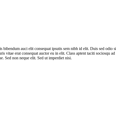
is bibendum auci elit consequat ipsutis sem nibh id elit. Duis sed odio
is vitae erat consequat auctor eu in elit. Class aptent taciti sociosqu a
e. Sed non neque elit. Sed ut imperdiet nisi.