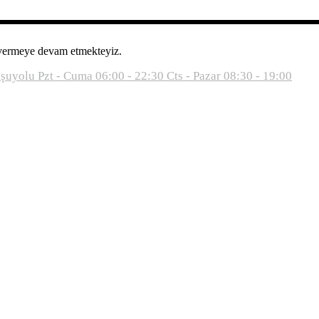
 vermeye devam etmekteyiz.
oşuyolu
Pzt - Cuma 06:00 - 22:30
Cts - Pazar 08:30 - 19:00