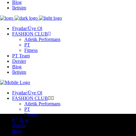
Blog
İletişim
Fiyatlar/Üye Ol
FASHION CLUB
Atletik Performans
PT
Fitness
PT Team
Dersler
Blog
İletişim
Fiyatlar/Üye Ol
FASHION CLUB
Atletik Performans
PT
Fitness
GLUTEUS
PT Team
Dersler
Blog