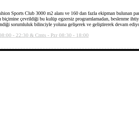
 Fashion Sports Club 3000 m2 alanı ve 160 dan fazla ekipman bulunan pa
 biçimine çevrildiği bu kulüp egzersiz programlamadan, beslenme ihtiy
i sorumluluk bilinciyle yoluna gelişerek ve geliştirerek devam ediyo
08:00 - 22:30 & Cmts - Pzr 08:30 - 18:00