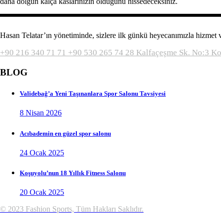
daha dolgun kalça kaslarınızın olduğunu hissedeceksiniz.
Hasan Telatar’ın yönetiminde, sizlere ilk günkü heyecanımızla hizmet
+90 216 340 71 71
+90 530 265 74 28
Kalfaçeşme Sk. No:3 K
BLOG
Validebağ’a Yeni Taşınanlara Spor Salonu Tavsiyesi
8 Nisan 2026
Acıbademin en güzel spor salonu
24 Ocak 2025
Koşuyolu’nun 18 Yıllık Fitness Salonu
20 Ocak 2025
© 2023 Fashion Sports, Tüm Hakları Saklıdır.