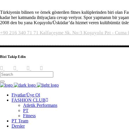
Türkiyenin bilinen ve örnek gösterilen fitnes kulüplerinden biri olan
kadar her katmanda ihtiyaçlara cevap veriyor. Spor yapmanın bir yaşam
2008 den bu yana Koşuyolu/Üsküdar’da hizmet veren kulübümüz üslendiğ
+90 216 340 71 71
Kalfaçeşme Sk. No:3 Koşuyolu
Pzt - Cuma 
Bizi Takip Edin
Fiyatlar/Üye Ol
FASHION CLUB
Atletik Performans
PT
Fitness
PT Team
Dersler