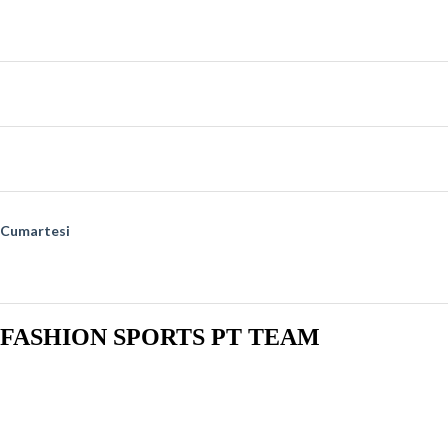
PILATES
10.00
-
10.45
Hasan
BODY WORKOUT
18.45
-
19.30
Yiğit T.
SPINNING
19.30
-
20.15
Ata
Cumartesi
MOBILITY FLOW
11.00
-
11.45
Ezgi
FASHION SPORTS PT TEAM