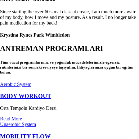
Since starting the over 60's mat class at create, I am much more aware
of my body, how I move and my posture. As a result, I no longer take
pain medication for my back!
Krystina Rynes
Park Wimbledon
ANTREMAN PROGRAMLARI
Tüm vücut programlarımız ve yoğunluk mücadelelerimizle egzersiz
rutinlerinizi bir sonraki seviyeye taşıyalım. İhtiyaçlarınıza uygun bir eğitim
bulun.
Aerobic System
BODY WORKOUT
Orta Tempolu Kardiyo Dersi
Read More
Unaerobic System
MOBILITY FLOW