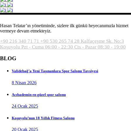
Hasan Telatar’ın yönetiminde, sizlere ilk günkü heyecanımızla hizmet
vermeye devam etmekteyiz.
+90 216 340 71 71
+90 530 265 74 28
Kalfaçeşme Sk. No:3
Koşuyolu
Pzt - Cuma 06:00 - 22:30
Cts - Pazar 08:30 - 19:00
BLOG
Validebağ’a Yeni Taşınanlara Spor Salonu Tavsiyesi
8 Nisan 2026
Acıbademin en güzel spor salonu
24 Ocak 2025
Koşuyolu’nun 18 Yıllık Fitness Salonu
20 Ocak 2025