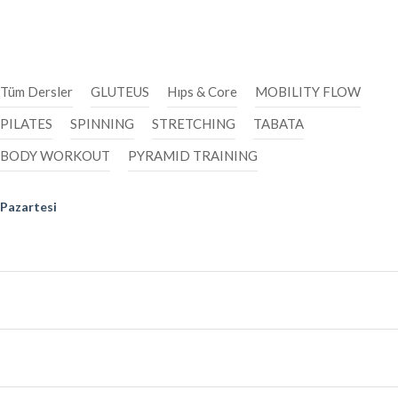
HAFTALIK DERS PROGRAMI
Tüm Dersler
GLUTEUS
Hıps & Core
MOBILITY FLOW
PILATES
SPINNING
STRETCHING
TABATA
BODY WORKOUT
PYRAMID TRAINING
Pazartesi
PILATES
10.00
-
10.45
Hasan
GLUTEUS
18.45
-
19.30
Selim
PYRAMID TRAINING
19.30
-
20.15
Ezgi