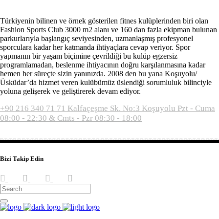
Türkiyenin bilinen ve örnek gösterilen fitnes kulüplerinden biri olan
Fashion Sports Club 3000 m2 alanı ve 160 dan fazla ekipman bulunan
parkurlarıyla başlangıç seviyesinden, uzmanlaşmış profesyonel
sporculara kadar her katmanda ihtiyaçlara cevap veriyor. Spor
yapmanın bir yaşam biçimine çevrildiği bu kulüp egzersiz
programlamadan, beslenme ihtiyacının doğru karşılanmasına kadar
hemen her süreçte sizin yanınızda. 2008 den bu yana Koşuyolu/
Üsküdar’da hizmet veren kulübümüz üslendiği sorumluluk bilinciyle
yoluna gelişerek ve geliştirerek devam ediyor.
+90 216 340 71 71
Kalfaçeşme Sk. No:3 Koşuyolu
Pzt - Cuma
08:00 - 22:30 & Cmts - Pzr 08:30 - 18:00
Bizi Takip Edin