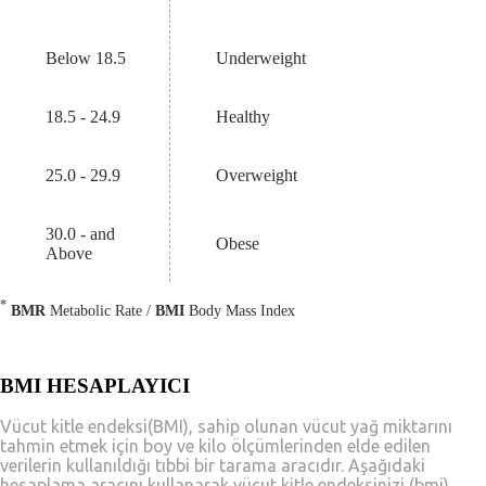
Below 18.5
Underweight
18.5 - 24.9
Healthy
25.0 - 29.9
Overweight
30.0 - and
Obese
Above
*
BMR
Metabolic Rate /
BMI
Body Mass Index
BMI HESAPLAYICI
Vücut kitle endeksi(BMI), sahip olunan vücut yağ miktarını
tahmin etmek için boy ve kilo ölçümlerinden elde edilen
verilerin kullanıldığı tıbbi bir tarama aracıdır. Aşağıdaki
hesaplama aracını kullanarak vücut kitle endeksinizi (bmi)