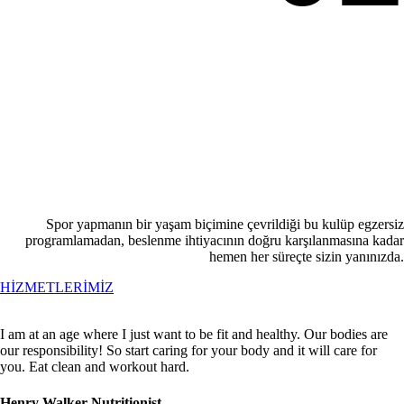
Spor yapmanın bir yaşam biçimine çevrildiği bu kulüp egzersiz
programlamadan, beslenme ihtiyacının doğru karşılanmasına kadar
hemen her süreçte sizin yanınızda.
HİZMETLERİMİZ
I am at an age where I just want to be fit and healthy. Our bodies are
our responsibility! So start caring for your body and it will care for
you. Eat clean and workout hard.
Henry Walker
Nutritionist