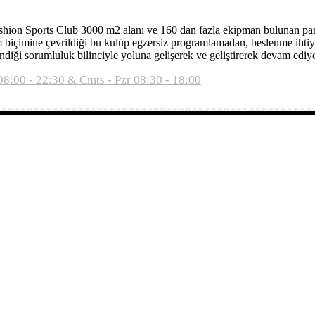
 Fashion Sports Club 3000 m2 alanı ve 160 dan fazla ekipman bulunan pa
 biçimine çevrildiği bu kulüp egzersiz programlamadan, beslenme ihtiy
i sorumluluk bilinciyle yoluna gelişerek ve geliştirerek devam ediyo
08:00 - 22:30 & Cmts - Pzr 08:30 - 18:00