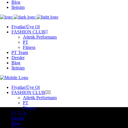
Blog
İletişim
Fiyatlar/Üye Ol
FASHION CLUB
Atletik Performans
PT
Fitness
PT Team
Dersler
Blog
İletişim
Fiyatlar/Üye Ol
FASHION CLUB
Atletik Performans
PT
Fitness
TABATA
PT Team
Dersler
Blog