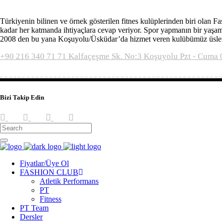
Türkiyenin bilinen ve örnek gösterilen fitnes kulüplerinden biri olan
kadar her katmanda ihtiyaçlara cevap veriyor. Spor yapmanın bir yaşam
2008 den bu yana Koşuyolu/Üsküdar’da hizmet veren kulübümüz üslendiğ
+90 216 340 71 71
Kalfaçeşme Sk. No:3 Koşuyolu
Pzt - Cuma 
Bizi Takip Edin
Fiyatlar/Üye Ol
FASHION CLUB
Atletik Performans
PT
Fitness
PT Team
Dersler