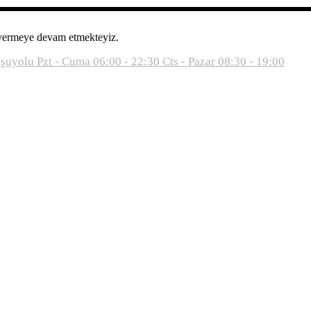
 vermeye devam etmekteyiz.
oşuyolu
Pzt - Cuma 06:00 - 22:30
Cts - Pazar 08:30 - 19:00