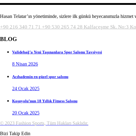
Hasan Telatar’ın yönetiminde, sizlere ilk günkü heyecanımızla hizmet
+90 216 340 71 71
+90 530 265 74 28
Kalfaçeşme Sk. No:3 K
BLOG
Validebağ’a Yeni Taşınanlara Spor Salonu Tavsiyesi
8 Nisan 2026
Acıbademin en güzel spor salonu
24 Ocak 2025
Koşuyolu’nun 18 Yıllık Fitness Salonu
20 Ocak 2025
© 2023 Fashion Sports, Tüm Hakları Saklıdır.
Bizi Takip Edin