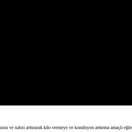
ını ve nabzı arttırarak kilo vermeye ve kondisyon arttırma amaçlı eğlenc