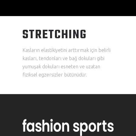
STRETCHING
Kasların elastikiyetini arttırmak için belirli
kasları, tendonları ve bağ dokuları gibi
yumuşak dokuları esneten ve uzatan
fiziksel egzersizler bütünüdür.