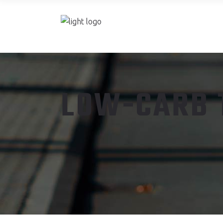
F
LOW-CARB 