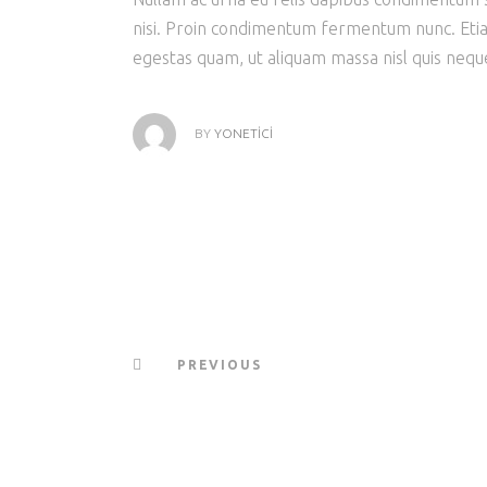
nisi. Proin condimentum fermentum nunc. Etia
egestas quam, ut aliquam massa nisl quis neque
BY
YONETICI
PREVIOUS