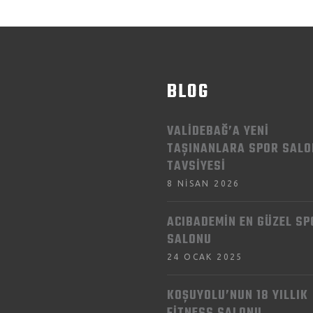
BLOG
VALIDEBAĞ’A YENI
TAŞINANLARA SPOR SAL
TAVSIYESI
8 NISAN 2026
ACIBADEMIN EN GÜZEL SP
SALONU
24 OCAK 2025
KOŞUYOLU’NUN 18 YILLIK