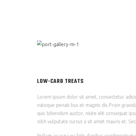
LOW-CARB TREATS
Lorem ipsum dolor sit amet, consectetur adicin
natoque penati bus et magnis dis.Proin gravida 
quis bibendum auctor, nisite elit consequat ipsu
nibh vulputate cursus a sit amet mauris et. Se
Nullam ac urna eu felis dapibus condimentum s