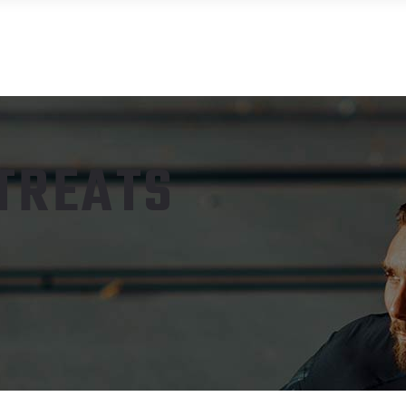
IYATLAR/ÜYE OL
FASHION CLUB
PT TEAM
DE
TREATS