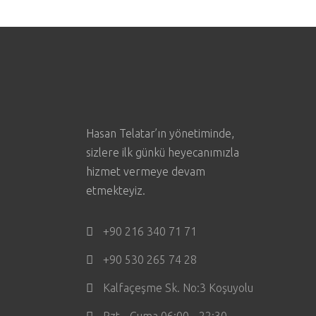
Hasan Telatar’ın yönetiminde,
sizlere ilk günkü heyecanımızla
hizmet vermeye devam
etmekteyiz.
+90 216 340 71 71
+90 530 265 74 28
Kalfaçeşme Sk. No:3 Koşuyolu