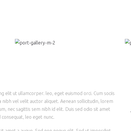
g elit ut ullamcorper. leo, eget euismod orci. Cum sociis
nibh vel velit auctor aliquet. Aenean sollicitudin, lorem
m, nec sagittis sem nibh id elit. Duis sed odio sit amet
d consequat, leo eget nunc.
it amet a augue. Sed non neque elit. Sed ut imperdiet