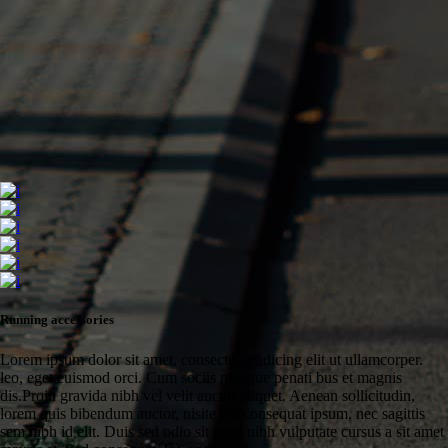
Running accessories
Lorem ipsum dolor sit amet, consectetur adicing elit ut ullamcorper.
leo, eget euismod orci. Cum sociis natoque penati bus et magnis
dis.Proin gravida nibh vel velit auctor aliquet. Aenean sollicitudin,
lorem quis bibendum auctor, nisite elit consequat ipsum, nec sagittis
sem nibh id elit. Duis sed odio sit amet nibh vulputate cursus a sit amet