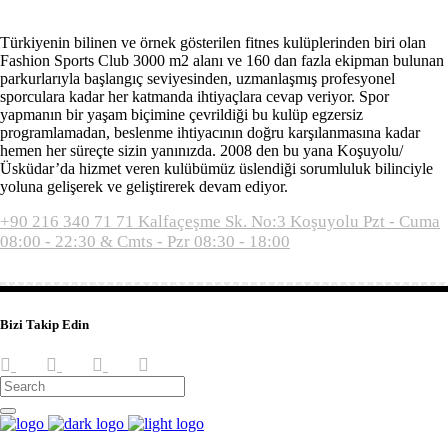
Türkiyenin bilinen ve örnek gösterilen fitnes kulüplerinden biri olan
Fashion Sports Club 3000 m2 alanı ve 160 dan fazla ekipman bulunan
parkurlarıyla başlangıç seviyesinden, uzmanlaşmış profesyonel
sporculara kadar her katmanda ihtiyaçlara cevap veriyor. Spor
yapmanın bir yaşam biçimine çevrildiği bu kulüp egzersiz
programlamadan, beslenme ihtiyacının doğru karşılanmasına kadar
hemen her süreçte sizin yanınızda. 2008 den bu yana Koşuyolu/
Üsküdar’da hizmet veren kulübümüz üslendiği sorumluluk bilinciyle
yoluna gelişerek ve geliştirerek devam ediyor.
+90 216 340 71 71
Kalfaçeşme Sk. No:3 Koşuyolu
Pzt - Cuma
08:00 - 22:30 & Cmts - Pzr 08:30 - 18:00
Bizi Takip Edin