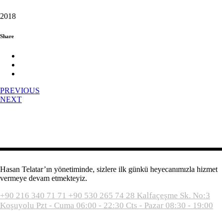
2018
Share
PREVIOUS
NEXT
Hasan Telatar’ın yönetiminde, sizlere ilk günkü heyecanımızla hizmet
vermeye devam etmekteyiz.
+90 216 340 71 71
+90 530 265 74 28
Kalfaçeşme Sk. No:3
Koşuyolu
Pzt - Cuma 06:00 - 22:30
Cts - Pazar 08:30 - 19:00