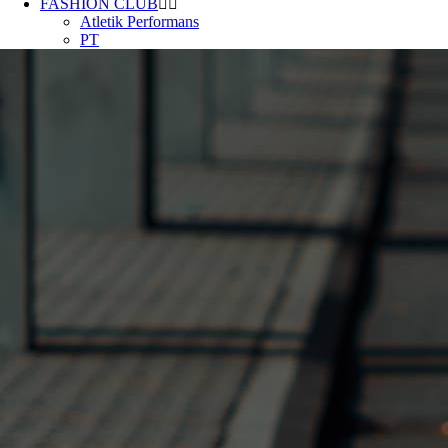
FASHION CLUB
Atletik Performans
PT
Fitness
PT Team
Dersler
Blog
İletişim