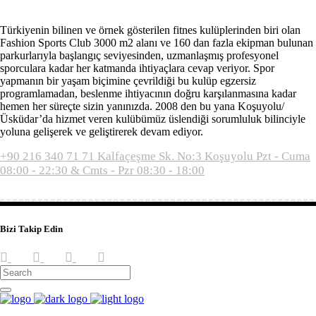
Türkiyenin bilinen ve örnek gösterilen fitnes kulüplerinden biri olan
Fashion Sports Club 3000 m2 alanı ve 160 dan fazla ekipman bulunan
parkurlarıyla başlangıç seviyesinden, uzmanlaşmış profesyonel
sporculara kadar her katmanda ihtiyaçlara cevap veriyor. Spor
yapmanın bir yaşam biçimine çevrildiği bu kulüp egzersiz
programlamadan, beslenme ihtiyacının doğru karşılanmasına kadar
hemen her süreçte sizin yanınızda. 2008 den bu yana Koşuyolu/
Üsküdar’da hizmet veren kulübümüz üslendiği sorumluluk bilinciyle
yoluna gelişerek ve geliştirerek devam ediyor.
+90 216 340 71 71
Kalfaçeşme Sk. No:3 Koşuyolu
Pzt - Cuma
08:00 - 22:30 & Cmts - Pzr 08:30 - 18:00
Bizi Takip Edin