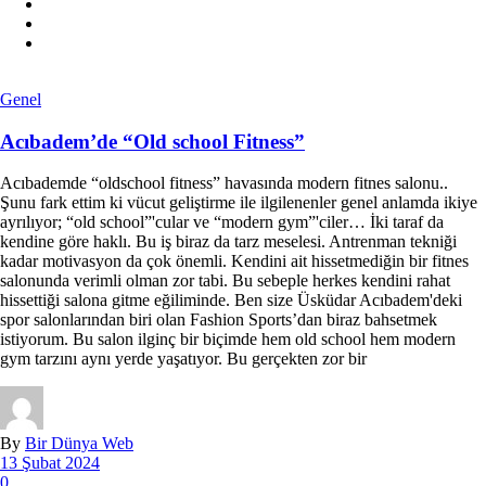
Genel
Acıbadem’de “Old school Fitness”
Acıbademde “oldschool fitness” havasında modern fitnes salonu..
Şunu fark ettim ki vücut geliştirme ile ilgilenenler genel anlamda ikiye
ayrılıyor; “old school”'cular ve “modern gym”'ciler… İki taraf da
kendine göre haklı. Bu iş biraz da tarz meselesi. Antrenman tekniği
kadar motivasyon da çok önemli. Kendini ait hissetmediğin bir fitnes
salonunda verimli olman zor tabi. Bu sebeple herkes kendini rahat
hissettiği salona gitme eğiliminde. Ben size Üsküdar Acıbadem'deki
spor salonlarından biri olan Fashion Sports’dan biraz bahsetmek
istiyorum. Bu salon ilginç bir biçimde hem old school hem modern
gym tarzını aynı yerde yaşatıyor. Bu gerçekten zor bir
By
Bir Dünya Web
13 Şubat 2024
0