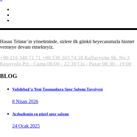
Hasan Telatar’ın yönetiminde, sizlere ilk günkü heyecanımızla hizmet
vermeye devam etmekteyiz.
+90 216 340 71 71
+90 530 265 74 28
Kalfaçeşme Sk. No:3
Koşuyolu
Pzt - Cuma 06:00 - 22:30
Cts - Pazar 08:30 - 19:00
BLOG
Validebağ’a Yeni Taşınanlara Spor Salonu Tavsiyesi
8 Nisan 2026
Acıbademin en güzel spor salonu
24 Ocak 2025