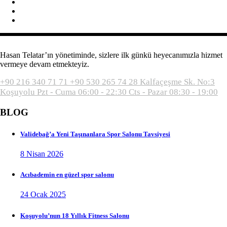
Hasan Telatar’ın yönetiminde, sizlere ilk günkü heyecanımızla hizmet
vermeye devam etmekteyiz.
+90 216 340 71 71
+90 530 265 74 28
Kalfaçeşme Sk. No:3
Koşuyolu
Pzt - Cuma 06:00 - 22:30
Cts - Pazar 08:30 - 19:00
BLOG
Validebağ’a Yeni Taşınanlara Spor Salonu Tavsiyesi
8 Nisan 2026
Acıbademin en güzel spor salonu
24 Ocak 2025
Koşuyolu’nun 18 Yıllık Fitness Salonu