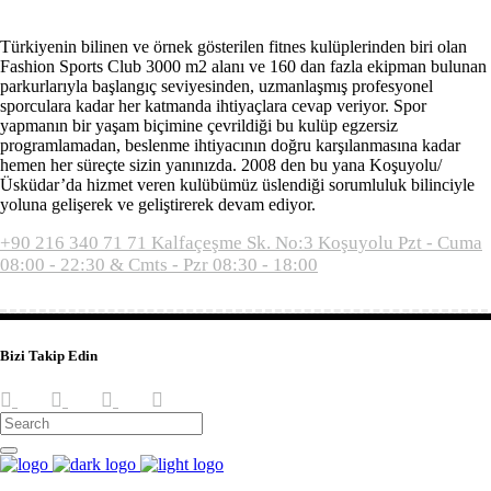
Türkiyenin bilinen ve örnek gösterilen fitnes kulüplerinden biri olan
Fashion Sports Club 3000 m2 alanı ve 160 dan fazla ekipman bulunan
parkurlarıyla başlangıç seviyesinden, uzmanlaşmış profesyonel
sporculara kadar her katmanda ihtiyaçlara cevap veriyor. Spor
yapmanın bir yaşam biçimine çevrildiği bu kulüp egzersiz
programlamadan, beslenme ihtiyacının doğru karşılanmasına kadar
hemen her süreçte sizin yanınızda. 2008 den bu yana Koşuyolu/
Üsküdar’da hizmet veren kulübümüz üslendiği sorumluluk bilinciyle
yoluna gelişerek ve geliştirerek devam ediyor.
+90 216 340 71 71
Kalfaçeşme Sk. No:3 Koşuyolu
Pzt - Cuma
08:00 - 22:30 & Cmts - Pzr 08:30 - 18:00
Bizi Takip Edin