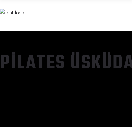
FIYATLAR/ÜYE 
PILATES ÜSKÜD