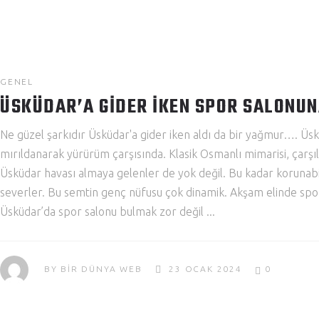
GENEL
ÜSKÜDAR’A GIDER IKEN SPOR SALONU
Ne güzel şarkıdır Üsküdar'a gider iken aldı da bir yağmur…. Üsk
mırıldanarak yürürüm çarşısında. Klasik Osmanlı mimarisi, çarşı
Üsküdar havası almaya gelenler de yok değil. Bu kadar korunabi
severler. Bu semtin genç nüfusu çok dinamik. Akşam elinde spor ç
Üsküdar’da spor salonu bulmak zor değil
BY
BIR DÜNYA WEB
23 OCAK 2024
0