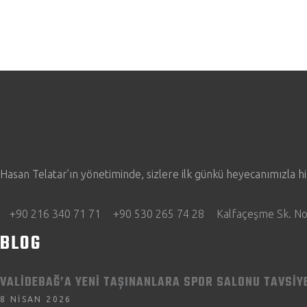
Hasan Telatar’ın yönetiminde, sizlere ilk günkü heyecanımızl
+90 216 340 71 71
+90 530 265 74 28
Kalfaçeşme Sk. No
BLOG
VALIDEBAĞ’A YENI TAŞINANLARA SPOR SALONU TAVSIY
8 NISAN 2026