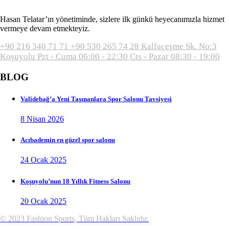
Hasan Telatar’ın yönetiminde, sizlere ilk günkü heyecanımızla hizmet
vermeye devam etmekteyiz.
+90 216 340 71 71
+90 530 265 74 28
Kalfaçeşme Sk. No:3
Koşuyolu
Pzt - Cuma 06:00 - 22:30
Cts - Pazar 08:30 - 19:00
BLOG
Validebağ’a Yeni Taşınanlara Spor Salonu Tavsiyesi
8 Nisan 2026
Acıbademin en güzel spor salonu
24 Ocak 2025
Koşuyolu’nun 18 Yıllık Fitness Salonu
20 Ocak 2025
© 2023 Fashion Sports, Tüm Hakları Saklıdır.