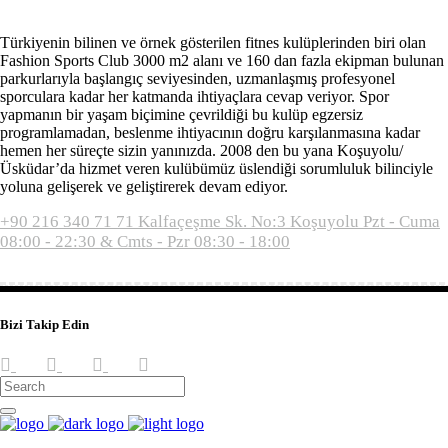
Türkiyenin bilinen ve örnek gösterilen fitnes kulüplerinden biri olan
Fashion Sports Club 3000 m2 alanı ve 160 dan fazla ekipman bulunan
parkurlarıyla başlangıç seviyesinden, uzmanlaşmış profesyonel
sporculara kadar her katmanda ihtiyaçlara cevap veriyor. Spor
yapmanın bir yaşam biçimine çevrildiği bu kulüp egzersiz
programlamadan, beslenme ihtiyacının doğru karşılanmasına kadar
hemen her süreçte sizin yanınızda. 2008 den bu yana Koşuyolu/
Üsküdar’da hizmet veren kulübümüz üslendiği sorumluluk bilinciyle
yoluna gelişerek ve geliştirerek devam ediyor.
+90 216 340 71 71
Kalfaçeşme Sk. No:3 Koşuyolu
Pzt - Cuma
08:00 - 22:30 & Cmts - Pzr 08:30 - 18:00
Bizi Takip Edin