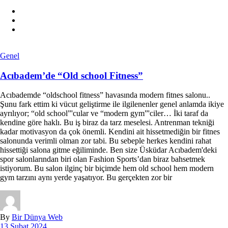
Genel
Acıbadem’de “Old school Fitness”
Acıbademde “oldschool fitness” havasında modern fitnes salonu..
Şunu fark ettim ki vücut geliştirme ile ilgilenenler genel anlamda ikiye
ayrılıyor; “old school”'cular ve “modern gym”'ciler… İki taraf da
kendine göre haklı. Bu iş biraz da tarz meselesi. Antrenman tekniği
kadar motivasyon da çok önemli. Kendini ait hissetmediğin bir fitnes
salonunda verimli olman zor tabi. Bu sebeple herkes kendini rahat
hissettiği salona gitme eğiliminde. Ben size Üsküdar Acıbadem'deki
spor salonlarından biri olan Fashion Sports’dan biraz bahsetmek
istiyorum. Bu salon ilginç bir biçimde hem old school hem modern
gym tarzını aynı yerde yaşatıyor. Bu gerçekten zor bir
By
Bir Dünya Web
13 Şubat 2024