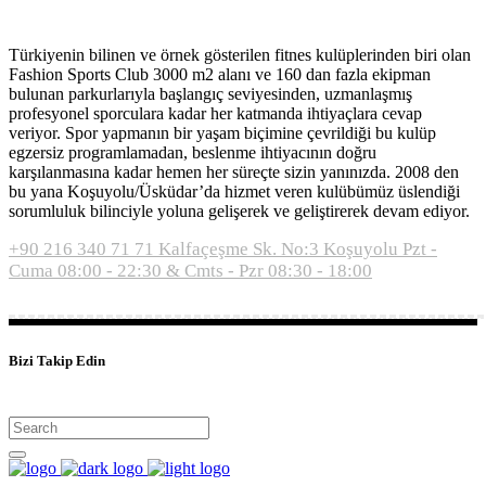
Türkiyenin bilinen ve örnek gösterilen fitnes kulüplerinden biri olan
Fashion Sports Club 3000 m2 alanı ve 160 dan fazla ekipman
bulunan parkurlarıyla başlangıç seviyesinden, uzmanlaşmış
profesyonel sporculara kadar her katmanda ihtiyaçlara cevap
veriyor. Spor yapmanın bir yaşam biçimine çevrildiği bu kulüp
egzersiz programlamadan, beslenme ihtiyacının doğru
karşılanmasına kadar hemen her süreçte sizin yanınızda. 2008 den
bu yana Koşuyolu/Üsküdar’da hizmet veren kulübümüz üslendiği
sorumluluk bilinciyle yoluna gelişerek ve geliştirerek devam ediyor.
+90 216 340 71 71
Kalfaçeşme Sk. No:3 Koşuyolu
Pzt -
Cuma 08:00 - 22:30 & Cmts - Pzr 08:30 - 18:00
Bizi Takip Edin