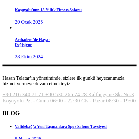
Koşuyolu’nun 18 Yıllık Fitness Salonu
20 Ocak 2025
Acıbadem’de Hayat
Değişiyor
28 Ekim 2024
Hasan Telatar’ın yönetiminde, sizlere ilk günkü heyecanımızla
hizmet vermeye devam etmekteyiz.
+90 216 340 71 71
+90 530 265 74 28
Kalfaçeşme Sk. No:3
Koşuyolu
Pzt - Cuma 06:00 - 22:30
Cts - Pazar 08:30 - 19:00
BLOG
Validebağ’a Yeni Taşınanlara Spor Salonu Tavsiyesi
8 Nisan 2026