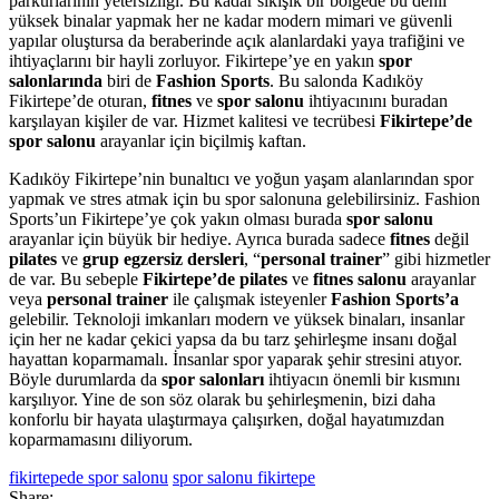
parkurlarının yetersizliği. Bu kadar sıkışık bir bölgede bu denli
yüksek binalar yapmak her ne kadar modern mimari ve güvenli
yapılar oluştursa da beraberinde açık alanlardaki yaya trafiğini ve
ihtiyaçlarını bir hayli zorluyor. Fikirtepe’ye en yakın
spor
salonlarında
biri de
Fashion Sports
. Bu salonda Kadıköy
Fikirtepe’de oturan,
fitnes
ve
spor salonu
ihtiyacınını buradan
karşılayan kişiler de var. Hizmet kalitesi ve tecrübesi
Fikirtepe’de
spor salonu
arayanlar için biçilmiş kaftan.
Kadıköy Fikirtepe’nin bunaltıcı ve yoğun yaşam alanlarından spor
yapmak ve stres atmak için bu spor salonuna gelebilirsiniz. Fashion
Sports’un Fikirtepe’ye çok yakın olması burada
spor salonu
arayanlar için büyük bir hediye. Ayrıca burada sadece
fitnes
değil
pilates
ve
grup egzersiz dersleri
, “
personal trainer
” gibi hizmetler
de var. Bu sebeple
Fikirtepe’de pilates
ve
fitnes salonu
arayanlar
veya
personal trainer
ile çalışmak isteyenler
Fashion Sports’a
gelebilir. Teknoloji imkanları modern ve yüksek binaları, insanlar
için her ne kadar çekici yapsa da bu tarz şehirleşme insanı doğal
hayattan koparmamalı. İnsanlar spor yaparak şehir stresini atıyor.
Böyle durumlarda da
spor salonları
ihtiyacın önemli bir kısmını
karşılıyor. Yine de son söz olarak bu şehirleşmenin, bizi daha
konforlu bir hayata ulaştırmaya çalışırken, doğal hayatımızdan
koparmamasını diliyorum.
fikirtepede spor salonu
spor salonu fikirtepe
Share: