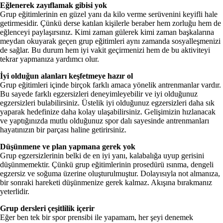
Eğlenerek zayıflamak gibisi yok
Grup eğitimlerinin en güzel yanı da kilo verme serüvenini keyifli hale
getirmesidir. Çünkü derse katılan kişilerle beraber hem zorluğu hem de
eğlenceyi paylaşırsınız. Kimi zaman gülerek kimi zaman başkalarına
meydan okuyarak geçen grup eğitimleri aynı zamanda sosyalleşmenizi
de sağlar. Bu durum hem iyi vakit geçirmenizi hem de bu aktiviteyi
tekrar yapmanıza yardımcı olur.
İyi olduğun alanları keşfetmeye hazır ol
Grup eğitimleri içinde birçok farklı amaca yönelik antrenmanlar vardır.
Bu sayede farklı egzersizleri deneyimleyebilir ve iyi olduğunuz
egzersizleri bulabilirsiniz. Üstelik iyi olduğunuz egzersizleri daha sık
yaparak hedefinize daha kolay ulaşabilirsiniz. Gelişimizin hızlanacak
ve yaptığınızda mutlu olduğunuz spor dalı sayesinde antrenmanları
hayatınızın bir parçası haline getirirsiniz.
Düşünmene ve plan yapmana gerek yok
Grup egzersizlerinin belki de en iyi yanı, kalabalığa uyup gerisini
düşünmemektir. Çünkü grup eğitimlerinin prosedürü ısınma, dengeli
egzersiz ve soğuma üzerine oluşturulmuştur. Dolayısıyla not almanıza,
bir sonraki hareketi düşünmenize gerek kalmaz. Akışına bırakmanız
yeterlidir.
Grup dersleri çeşitlilik içerir
Eğer ben tek bir spor prensibi ile yapamam, her şeyi denemek