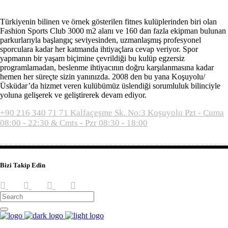
Türkiyenin bilinen ve örnek gösterilen fitnes kulüplerinden biri olan
Fashion Sports Club 3000 m2 alanı ve 160 dan fazla ekipman bulunan
parkurlarıyla başlangıç seviyesinden, uzmanlaşmış profesyonel
sporculara kadar her katmanda ihtiyaçlara cevap veriyor. Spor
yapmanın bir yaşam biçimine çevrildiği bu kulüp egzersiz
programlamadan, beslenme ihtiyacının doğru karşılanmasına kadar
hemen her süreçte sizin yanınızda. 2008 den bu yana Koşuyolu/
Üsküdar’da hizmet veren kulübümüz üslendiği sorumluluk bilinciyle
yoluna gelişerek ve geliştirerek devam ediyor.
+90 216 340 71 71
Kalfaçeşme Sk. No:3 Koşuyolu
Pzt - Cuma
08:00 - 22:30 & Cmts - Pzr 08:30 - 18:00
Bizi Takip Edin