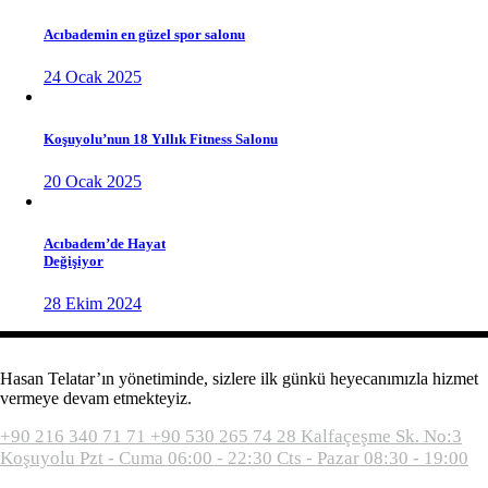
Acıbademin en güzel spor salonu
24 Ocak 2025
Koşuyolu’nun 18 Yıllık Fitness Salonu
20 Ocak 2025
Acıbadem’de Hayat
Değişiyor
28 Ekim 2024
Hasan Telatar’ın yönetiminde, sizlere ilk günkü heyecanımızla hizmet
vermeye devam etmekteyiz.
+90 216 340 71 71
+90 530 265 74 28
Kalfaçeşme Sk. No:3
Koşuyolu
Pzt - Cuma 06:00 - 22:30
Cts - Pazar 08:30 - 19:00