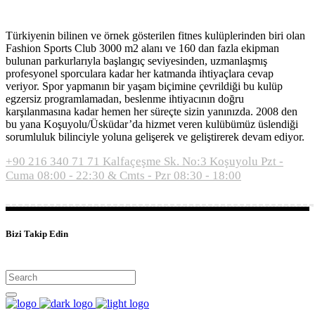
Türkiyenin bilinen ve örnek gösterilen fitnes kulüplerinden biri olan
Fashion Sports Club 3000 m2 alanı ve 160 dan fazla ekipman
bulunan parkurlarıyla başlangıç seviyesinden, uzmanlaşmış
profesyonel sporculara kadar her katmanda ihtiyaçlara cevap
veriyor. Spor yapmanın bir yaşam biçimine çevrildiği bu kulüp
egzersiz programlamadan, beslenme ihtiyacının doğru
karşılanmasına kadar hemen her süreçte sizin yanınızda. 2008 den
bu yana Koşuyolu/Üsküdar’da hizmet veren kulübümüz üslendiği
sorumluluk bilinciyle yoluna gelişerek ve geliştirerek devam ediyor.
+90 216 340 71 71
Kalfaçeşme Sk. No:3 Koşuyolu
Pzt -
Cuma 08:00 - 22:30 & Cmts - Pzr 08:30 - 18:00
Bizi Takip Edin