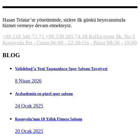
Hasan Telatar’ın yönetiminde, sizlere ilk günkü heyecanımızla
hizmet vermeye devam etmekteyiz.
+90 216 340 71 71
+90 530 265 74 28
Kalfaçeşme Sk. No:3
Koşuyolu
Pzt - Cuma 06:00 - 22:30
Cts - Pazar 08:30 - 19:00
BLOG
Validebağ’a Yeni Taşınanlara Spor Salonu Tavsiyesi
8 Nisan 2026
Acıbademin en güzel spor salonu
24 Ocak 2025
Koşuyolu’nun 18 Yıllık Fitness Salonu
20 Ocak 2025