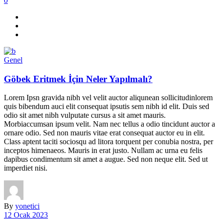
0
Genel
Göbek Eritmek İçin Neler Yapılmalı?
Lorem Ipsn gravida nibh vel velit auctor aliqunean sollicitudinlorem
quis bibendum auci elit consequat ipsutis sem nibh id elit. Duis sed
odio sit amet nibh vulputate cursus a sit amet mauris.
Morbiaccumsan ipsum velit. Nam nec tellus a odio tincidunt auctor a
ornare odio. Sed non mauris vitae erat consequat auctor eu in elit.
Class aptent taciti sociosqu ad litora torquent per conubia nostra, per
inceptos himenaeos. Mauris in erat justo. Nullam ac urna eu felis
dapibus condimentum sit amet a augue. Sed non neque elit. Sed ut
imperdiet nisi.
By
yonetici
12 Ocak 2023