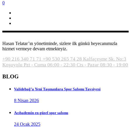
0
Hasan Telatar’ın yönetiminde, sizlere ilk günkü heyecanımızla
hizmet vermeye devam etmekteyiz.
+90 216 340 71 71
+90 530 265 74 28
Kalfaçeşme Sk. No:3
Koşuyolu
Pzt - Cuma 06:00 - 22:30
Cts - Pazar 08:30 - 19:00
BLOG
Validebağ’a Yeni Taşınanlara Spor Salonu Tavsiyesi
8 Nisan 2026
Acıbademin en güzel spor salonu
24 Ocak 2025