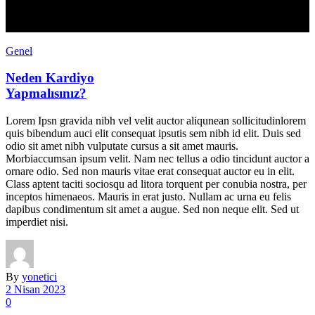
Genel
Neden Kardiyo
Yapmalısınız?
Lorem Ipsn gravida nibh vel velit auctor aliqunean sollicitudinlorem
quis bibendum auci elit consequat ipsutis sem nibh id elit. Duis sed
odio sit amet nibh vulputate cursus a sit amet mauris.
Morbiaccumsan ipsum velit. Nam nec tellus a odio tincidunt auctor a
ornare odio. Sed non mauris vitae erat consequat auctor eu in elit.
Class aptent taciti sociosqu ad litora torquent per conubia nostra, per
inceptos himenaeos. Mauris in erat justo. Nullam ac urna eu felis
dapibus condimentum sit amet a augue. Sed non neque elit. Sed ut
imperdiet nisi.
By
yonetici
2 Nisan 2023
0