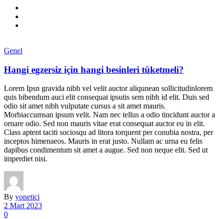
Genel
Hangi egzersiz için hangi besinleri tüketmeli?
Lorem Ipsn gravida nibh vel velit auctor aliqunean sollicitudinlorem
quis bibendum auci elit consequat ipsutis sem nibh id elit. Duis sed
odio sit amet nibh vulputate cursus a sit amet mauris.
Morbiaccumsan ipsum velit. Nam nec tellus a odio tincidunt auctor a
ornare odio. Sed non mauris vitae erat consequat auctor eu in elit.
Class aptent taciti sociosqu ad litora torquent per conubia nostra, per
inceptos himenaeos. Mauris in erat justo. Nullam ac urna eu felis
dapibus condimentum sit amet a augue. Sed non neque elit. Sed ut
imperdiet nisi.
By
yonetici
2 Mart 2023
0