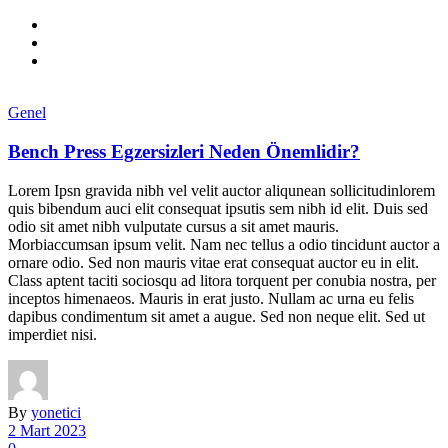
Genel
Bench Press Egzersizleri Neden Önemlidir?
Lorem Ipsn gravida nibh vel velit auctor aliqunean sollicitudinlorem
quis bibendum auci elit consequat ipsutis sem nibh id elit. Duis sed
odio sit amet nibh vulputate cursus a sit amet mauris.
Morbiaccumsan ipsum velit. Nam nec tellus a odio tincidunt auctor a
ornare odio. Sed non mauris vitae erat consequat auctor eu in elit.
Class aptent taciti sociosqu ad litora torquent per conubia nostra, per
inceptos himenaeos. Mauris in erat justo. Nullam ac urna eu felis
dapibus condimentum sit amet a augue. Sed non neque elit. Sed ut
imperdiet nisi.
By
yonetici
2 Mart 2023