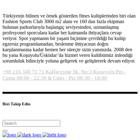
Türkiyenin bilinen ve örnek gösterilen fitnes kulüplerinden biri olan
Fashion Sports Club 3000 m2 alanı ve 160 dan fazla ekipman
bulunan parkurlarıyla başlangıç seviyesinden, uzmanlaşmış
profesyonel sporculara kadar her katmanda ihtiyaçlara cevap
veriyor. Spor yapmanın bir yaşam biçimine çevrildiği bu kulüp
egzersiz programlamadan, beslenme ihtiyacının doğru
karşılanmasına kadar hemen her süreçte sizin yanınızda. 2008 den
bu yana Koşuyolu/Üsküdar’da hizmet veren kulübümüz üslendiği
sorumluluk bilinciyle yoluna gelişerek ve geliştirerek devam ediyor.
+90 216 340 71 71
Kalfaçeşme Sk. No:3 Koşuyolu
Pzt -
Cuma 08:00 - 22:30 & Cmts - Pzr 08:30 - 18:00
Bizi Takip Edin